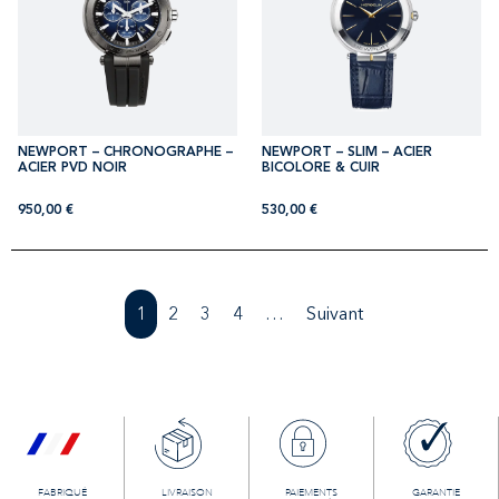
NEWPORT – CHRONOGRAPHE –
NEWPORT – SLIM – ACIER
ACIER PVD NOIR
BICOLORE & CUIR
950,00
€
530,00
€
1
2
3
4
…
Suivant
FABRIQUÉ
LIVRAISON
PAIEMENTS
GARANTIE