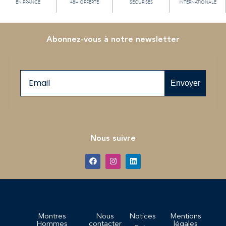
EN FRANCE
48H OFFERTE
SECURISÉS
INTERNATIONALE
Abonnez-vous à notre newsletter
Email
Envoyer
Nous suivre
Montres
Nous
Notices
Mentions
Hommes
contacter
légales