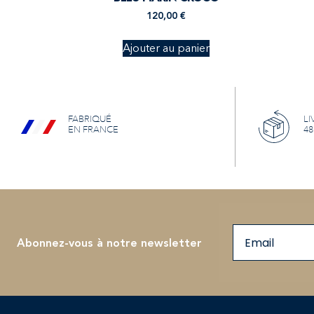
120,00
€
Ajouter au panier
FABRIQUÉ
LI
EN FRANCE
48
Email
Abonnez-vous à notre newsletter