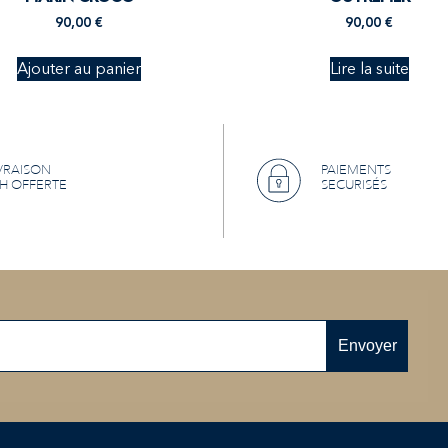
90,00
€
90,00
€
Ajouter au panier
Lire la suite
VRAISON
PAIEMENTS
H OFFERTE
SECURISÉS
Envoyer