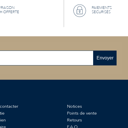
VRAISON
PAIEMENTS
H OFFERTE
SECURISÉS
Envoyer
contacter
Notices
tie
Points de vente
ien
Retours
aire
F.A.Q