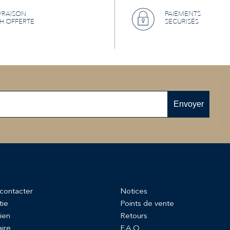
VRAISON
PAIEMENTS
H OFFERTE
SECURISÉS
Envoyer
contacter
Notices
tie
Points de vente
ien
Retours
aire
F.A.Q