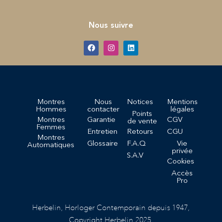
Nous suivre
Montres
Nous
Notices
Mentions
Hommes
contacter
légales
Points
Montres
Garantie
CGV
de vente
Femmes
Entretien
Retours
CGU
Montres
Glossaire
F.A.Q
Vie
Automatiques
privée
S.A.V
Cookies
Accès
Pro
Herbelin, Horloger Contemporain depuis 1947,
Copyright Herbelin 2025.