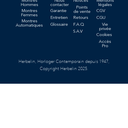
Montres
Nous
Notices
Mentions
Hommes
contacter
légales
Points
Montres
Garantie
CGV
de vente
Femmes
Entretien
Retours
CGU
Montres
Glossaire
F.A.Q
Vie
Automatiques
privée
S.A.V
Cookies
Accès
Pro
Herbelin, Horloger Contemporain depuis 1947,
Copyright Herbelin 2025.