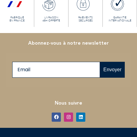
FABRIQUÉ
LIVRAISON
PAIEMENTS
GARANTIE
EN FRANCE
48H OFFERTE
SECURISÉS
INTERNATIONALE
Abonnez-vous à notre newsletter
Email
Envoyer
Nous suivre