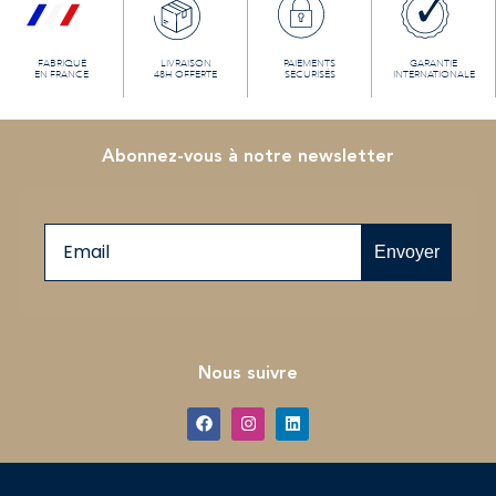
FABRIQUÉ
LIVRAISON
PAIEMENTS
GARANTIE
EN FRANCE
48H OFFERTE
SECURISÉS
INTERNATIONALE
Abonnez-vous à notre newsletter
Email
Envoyer
Nous suivre