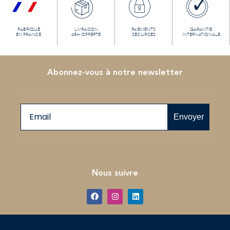
FABRIQUÉ
LIVRAISON
PAIEMENTS
GARANTIE
EN FRANCE
48H OFFERTE
SECURISÉS
INTERNATIONALE
Abonnez-vous à notre newsletter
Email
Envoyer
Nous suivre