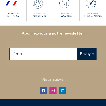
FABRIQUÉ
LIVRAISON
PAIEMENTS
GARANTIE
EN FRANCE
48H OFFERTE
SECURISÉS
INTERNATIONALE
Abonnez-vous à notre newsletter
Email
Envoyer
Nous suivre