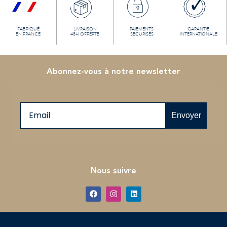
FABRIQUÉ
LIVRAISON
PAIEMENTS
GARANTIE
EN FRANCE
48H OFFERTE
SECURISÉS
INTERNATIONALE
Abonnez-vous à notre newsletter
Email
Envoyer
Nous suivre