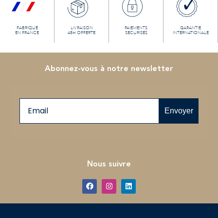
FABRIQUÉ
LIVRAISON
PAIEMENTS
GARANTIE
EN FRANCE
48H OFFERTE
SECURISÉS
INTERNATIONALE
Abonnez-vous à notre newsletter
Email
Envoyer
Nous suivre