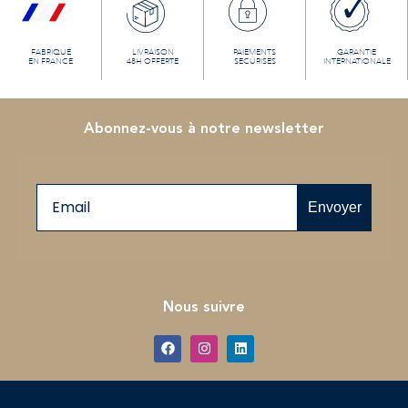
FABRIQUÉ
LIVRAISON
PAIEMENTS
GARANTIE
EN FRANCE
48H OFFERTE
SECURISÉS
INTERNATIONALE
Abonnez-vous à notre newsletter
Email
Envoyer
Nous suivre