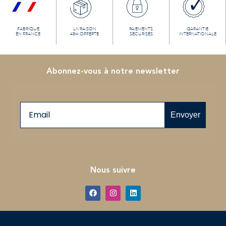
FABRIQUÉ
LIVRAISON
PAIEMENTS
GARANTIE
EN FRANCE
48H OFFERTE
SECURISÉS
INTERNATIONALE
Abonnez-vous à notre newsletter
Email
Envoyer
Nous suivre