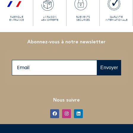
FABRIQUÉ
LIVRAISON
PAIEMENTS
GARANTIE
EN FRANCE
48H OFFERTE
SECURISÉS
INTERNATIONALE
Abonnez-vous à notre newsletter
Email
Envoyer
Nous suivre