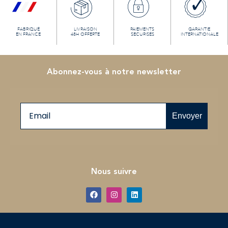
FABRIQUÉ
LIVRAISON
PAIEMENTS
GARANTIE
EN FRANCE
48H OFFERTE
SECURISÉS
INTERNATIONALE
Abonnez-vous à notre newsletter
Email
Envoyer
Nous suivre