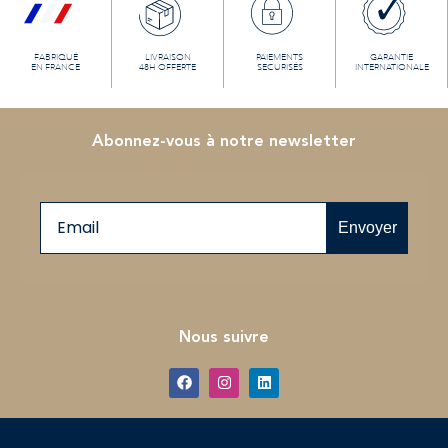
FABRIQUÉ
LIVRAISON
PAIEMENTS
GARANTIE
EN FRANCE
48H OFFERTE
SECURISÉS
INTERNATIONALE
Abonnez-vous à notre newsletter
Email
Envoyer
Nous suivre