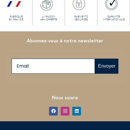
FABRIQUÉ
LIVRAISON
PAIEMENTS
GARANTIE
EN FRANCE
48H OFFERTE
SECURISÉS
INTERNATIONALE
Abonnez-vous à notre newsletter
Email
Envoyer
Nous suivre