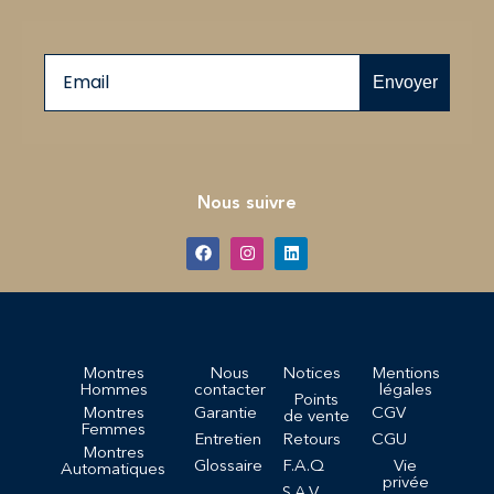
Email
Envoyer
Nous suivre
Montres
Nous
Notices
Mentions
Hommes
contacter
légales
Points
Montres
Garantie
CGV
de vente
Femmes
Entretien
Retours
CGU
Montres
Glossaire
F.A.Q
Vie
Automatiques
privée
S.A.V