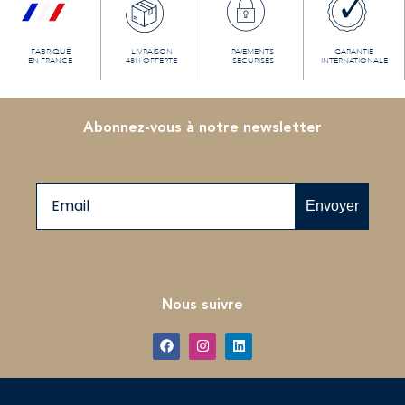
FABRIQUÉ
LIVRAISON
PAIEMENTS
GARANTIE
EN FRANCE
48H OFFERTE
SECURISÉS
INTERNATIONALE
Abonnez-vous à notre newsletter
Email
Envoyer
Nous suivre