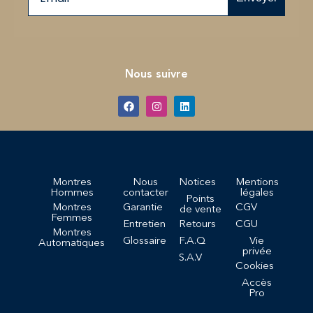
Nous suivre
Montres
Nous
Notices
Mentions
Hommes
contacter
légales
Points
Montres
Garantie
CGV
de vente
Femmes
Entretien
Retours
CGU
Montres
Glossaire
F.A.Q
Vie
Automatiques
privée
S.A.V
Cookies
Accès
Pro