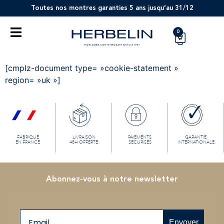
Toutes nos montres garanties 5 ans jusqu’au 31/12
0
[cmplz-document type= »cookie-statement »
region= »uk »]
FABRIQUÉ
LIVRAISON
PAIEMENTS
GARANTIE
EN FRANCE
48H OFFERTE
SECURISÉS
INTERNATIONALE
Abonnez-vous à notre newsletter
Email
Envoyer