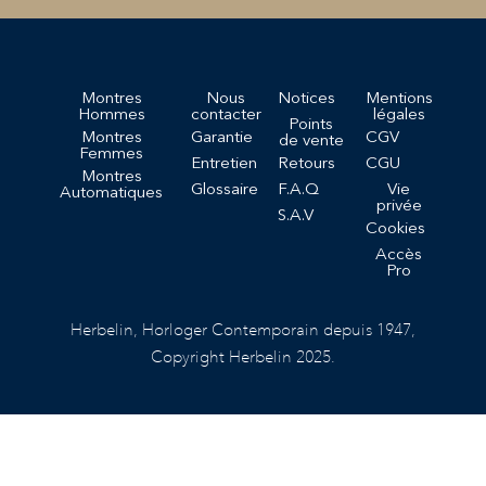
Montres
Nous
Notices
Mentions
Hommes
contacter
légales
Points
Montres
Garantie
CGV
de vente
Femmes
Entretien
Retours
CGU
Montres
Glossaire
F.A.Q
Vie
Automatiques
privée
S.A.V
Cookies
Accès
Pro
Herbelin, Horloger Contemporain depuis 1947,
Copyright Herbelin 2025.