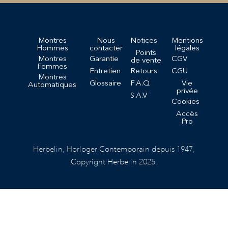
Montres
Nous
Notices
Mentions
Hommes
contacter
légales
Points
Montres
Garantie
CGV
de vente
Femmes
Entretien
Retours
CGU
Montres
Glossaire
F.A.Q
Vie
Automatiques
privée
S.A.V
Cookies
Accès
Pro
Herbelin, Horloger Contemporain depuis 1947,
Copyright Herbelin 2025.