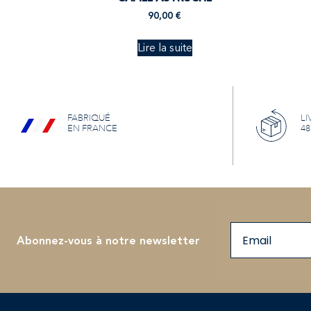
90,00
€
Lire la suite
FABRIQUÉ
LI
EN FRANCE
48
Email
Abonnez-vous à notre newsletter