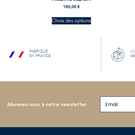
180,00
€
Choix des options
FABRIQUÉ
LI
EN FRANCE
48
Email
Abonnez-vous à notre newsletter