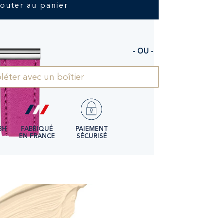
jouter au panier
- OU -
éter avec un boîtier
8H
FABRIQUÉ
PAIEMENT
EN FRANCE
SÉCURISÉ