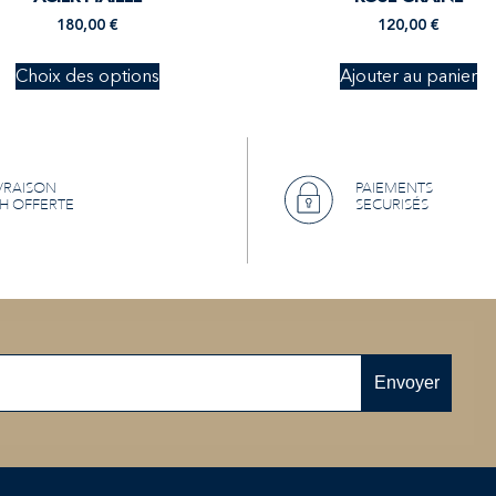
180,00
€
120,00
€
Choix des options
Ajouter au panier
VRAISON
PAIEMENTS
H OFFERTE
SECURISÉS
Envoyer