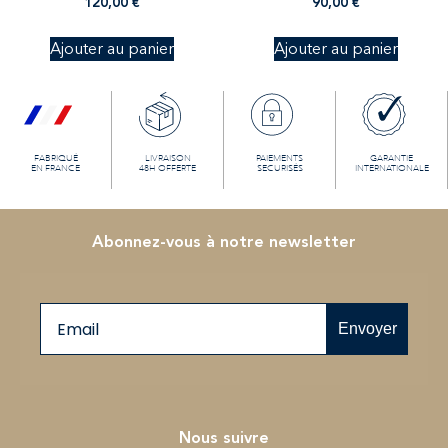
120,00
€
90,00
€
Ajouter au panier
Ajouter au panier
FABRIQUÉ
LIVRAISON
PAIEMENTS
GARANTIE
EN FRANCE
48H OFFERTE
SECURISÉS
INTERNATIONALE
Abonnez-vous à notre newsletter
Email
Envoyer
Nous suivre