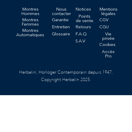
Montres
Nous
Notices
Mentions
Hommes
contacter
légales
Points
Montres
Garantie
CGV
de vente
Femmes
Entretien
Retours
CGU
Montres
Glossaire
F.A.Q
Vie
Automatiques
privée
S.A.V
Cookies
Accès
Pro
Herbelin, Horloger Contemporain depuis 1947,
Copyright Herbelin 2025.