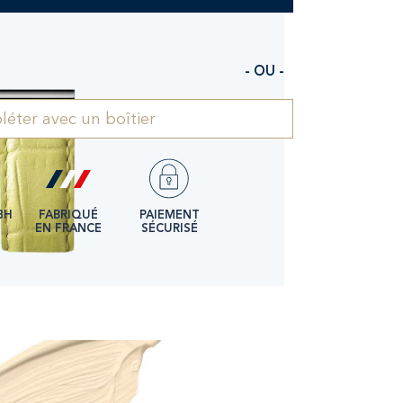
- OU -
éter avec un boîtier
8H
FABRIQUÉ
PAIEMENT
EN FRANCE
SÉCURISÉ