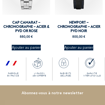
CAP CAMARAT –
NEWPORT –
CHRONOGRAPHE – ACIER &
CHRONOGRAPHE – ACIER
PVD OR ROSE
PVD NOIR
880,00
€
800,00
€
Ajouter au panier
Ajouter au panier
FABRIQUÉ
LIVRAISON
PAIEMENTS
GARANTIE
EN FRANCE
48H OFFERTE
SECURISÉS
INTERNATIONALE
Abonnez-vous à notre newsletter