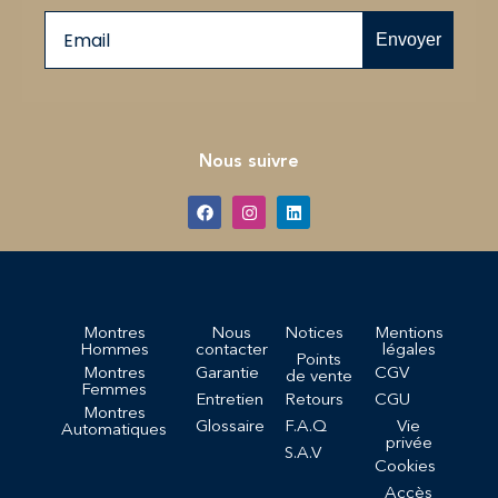
Email
Envoyer
Nous suivre
Montres
Nous
Notices
Mentions
Hommes
contacter
légales
Points
Montres
Garantie
CGV
de vente
Femmes
Entretien
Retours
CGU
Montres
Glossaire
F.A.Q
Vie
Automatiques
privée
S.A.V
Cookies
Accès