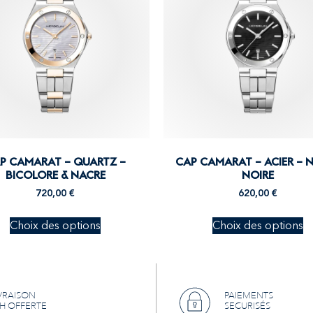
P CAMARAT – QUARTZ –
CAP CAMARAT – ACIER – 
BICOLORE & NACRE
NOIRE
720,00
€
620,00
€
Choix des options
Choix des options
VRAISON
PAIEMENTS
H OFFERTE
SECURISÉS