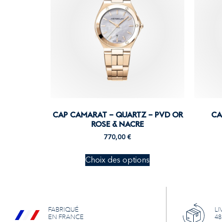
CAP CAMARAT – QUARTZ – PVD OR
CA
ROSE & NACRE
770,00
€
Choix des options
FABRIQUÉ
LI
EN FRANCE
48