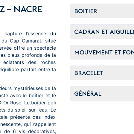
Z – NACRE
BOITIER
CADRAN ET AIGUILL
capture l’essence du
e du Cap Camarat, situé
ervée offre un spectacle
MOUVEMENT ET FO
les bleus profonds de la
 éclatants des roches
équilibre parfait entre la
BRACELET
deurs mystérieuses de la
GÉNÉRAL
te avec le boîtier et le
 Or Rose. Le boîtier poli
ts du soleil sur l’eau. Le
tale présente des index
nescente, qui rappellent
e de 6 vis décoratives,