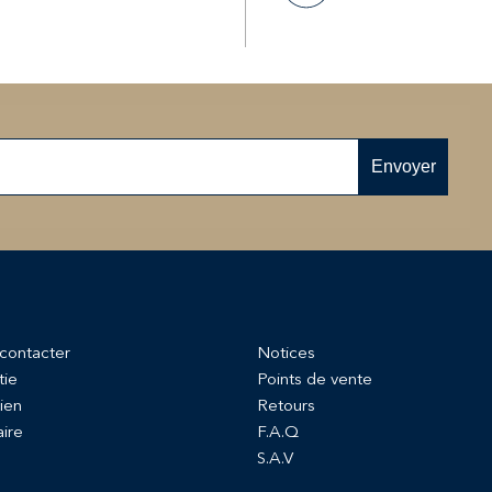
Envoyer
contacter
Notices
tie
Points de vente
ien
Retours
aire
F.A.Q
S.A.V