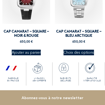
CAP CAMARAT – SQUARE –
CAP CAMARAT – SQUARE –
NOIR & ROUGE
BLEU ARCTIQUE
650,00
€
650,00
€
Ajouter au panier
Choix des options
FABRIQUÉ
LIVRAISON
PAIEMENTS
GARANTIE
EN FRANCE
48H OFFERTE
SECURISÉS
INTERNATIONALE
Abonnez-vous à notre newsletter