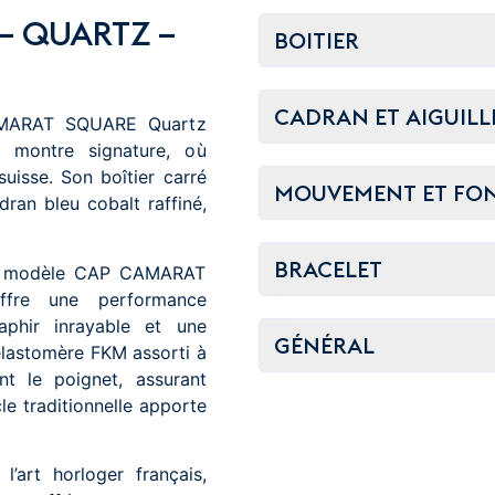
– QUARTZ –
BOITIER
CADRAN ET AIGUILL
AMARAT SQUARE Quartz
montre signature, où
suisse. Son boîtier carré
MOUVEMENT ET FO
ran bleu cobalt raffiné,
BRACELET
le modèle CAP CAMARAT
fre une performance
aphir inrayable et une
GÉNÉRAL
élastomère FKM assorti à
t le poignet, assurant
le traditionnelle apporte
’art horloger français,