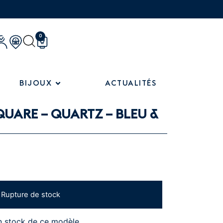
0
BIJOUX
ACTUALITÉS
UARE – QUARTZ – BLEU &
Rupture de stock
n stock de ce modèle.