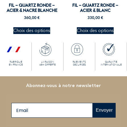
FIL – QUARTZ RONDE –
FIL – QUARTZ RONDE –
ACIER & NACRE BLANCHE
ACIER & BLANC
360,00
€
330,00
€
Choix des options
Choix des options
FABRIQUÉ
LIVRAISON
PAIEMENTS
GARANTIE
EN FRANCE
48H OFFERTE
SECURISÉS
INTERNATIONALE
Abonnez-vous à notre newsletter
Email
Envoyer