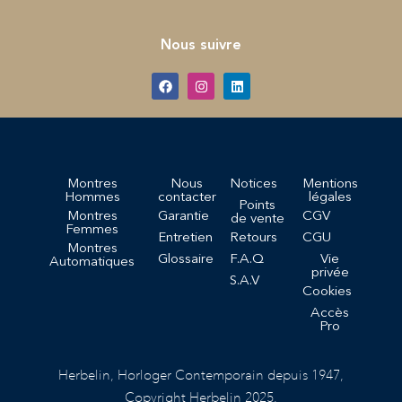
Nous suivre
Montres
Nous
Notices
Mentions
Hommes
contacter
légales
Points
Montres
Garantie
CGV
de vente
Femmes
Entretien
Retours
CGU
Montres
Glossaire
F.A.Q
Vie
Automatiques
privée
S.A.V
Cookies
Accès
Pro
Herbelin, Horloger Contemporain depuis 1947,
Copyright Herbelin 2025.