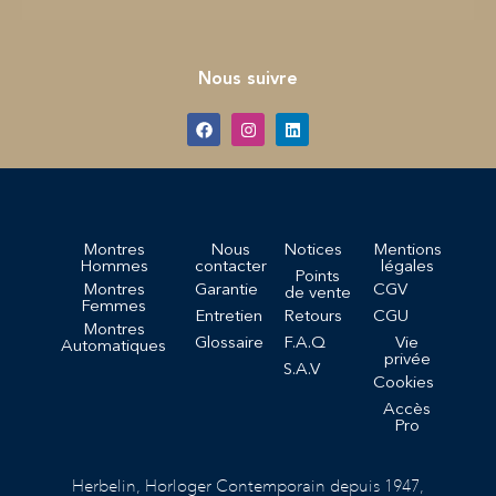
Nous suivre
Montres
Nous
Notices
Mentions
Hommes
contacter
légales
Points
Montres
Garantie
CGV
de vente
Femmes
Entretien
Retours
CGU
Montres
Glossaire
F.A.Q
Vie
Automatiques
privée
S.A.V
Cookies
Accès
Pro
Herbelin, Horloger Contemporain depuis 1947,