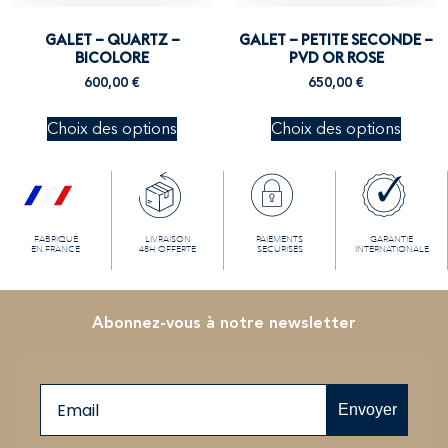
GALET – QUARTZ –
GALET – PETITE SECONDE –
BICOLORE
PVD OR ROSE
600,00
€
650,00
€
Choix des options
Choix des options
FABRIQUÉ
LIVRAISON
PAIEMENTS
GARANTIE
EN FRANCE
48H OFFERTE
SECURISÉS
INTERNATIONALE
Abonnez-vous à notre newsletter
Email
Envoyer