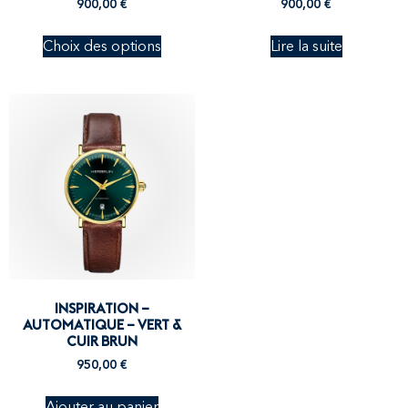
900,00
€
900,00
€
Choix des options
Lire la suite
INSPIRATION –
AUTOMATIQUE – VERT &
CUIR BRUN
950,00
€
Ajouter au panier