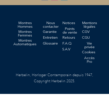
Montres
Nous
Notices
Mentions
Hommes
contacter
légales
Points
Montres
Garantie
CGV
de vente
Femmes
Entretien
Retours
CGU
Montres
Glossaire
F.A.Q
Vie
Automatiques
privée
S.A.V
Cookies
Accès
Pro
Herbelin, Horloger Contemporain depuis 1947,
Copyright Herbelin 2025.