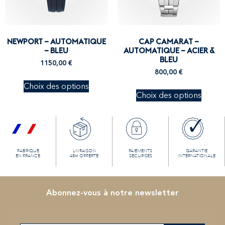
NEWPORT – AUTOMATIQUE
CAP CAMARAT –
– BLEU
AUTOMATIQUE – ACIER &
BLEU
1150,00
€
800,00
€
Choix des options
Choix des options
FABRIQUÉ
LIVRAISON
PAIEMENTS
GARANTIE
EN FRANCE
48H OFFERTE
SECURISÉS
INTERNATIONALE
Abonnez-vous à notre newsletter