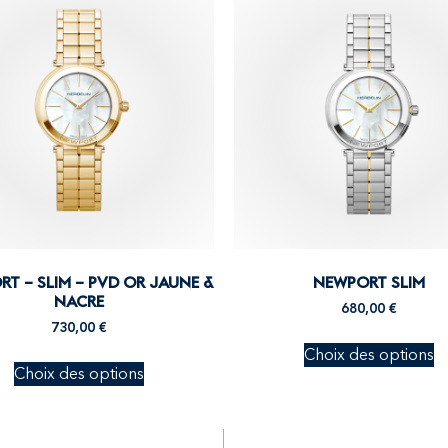
T – SLIM – PVD OR JAUNE &
NEWPORT SLIM
NACRE
680,00
€
730,00
€
Choix des options
Choix des options