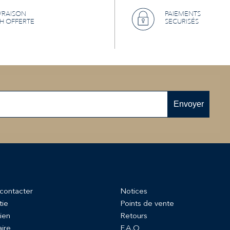
VRAISON
PAIEMENTS
H OFFERTE
SECURISÉS
Envoyer
contacter
Notices
tie
Points de vente
ien
Retours
aire
F.A.Q