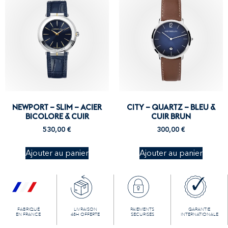
NEWPORT – SLIM – ACIER
CITY – QUARTZ – BLEU &
BICOLORE & CUIR
CUIR BRUN
530,00
€
300,00
€
Ajouter au panier
Ajouter au panier
FABRIQUÉ
LIVRAISON
PAIEMENTS
GARANTIE
EN FRANCE
48H OFFERTE
SECURISÉS
INTERNATIONALE