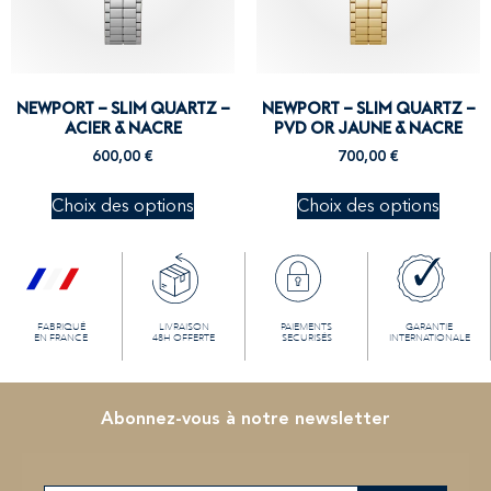
NEWPORT – SLIM QUARTZ –
NEWPORT – SLIM QUARTZ –
ACIER & NACRE
PVD OR JAUNE & NACRE
600,00
€
700,00
€
Choix des options
Choix des options
FABRIQUÉ
LIVRAISON
PAIEMENTS
GARANTIE
EN FRANCE
48H OFFERTE
SECURISÉS
INTERNATIONALE
Abonnez-vous à notre newsletter