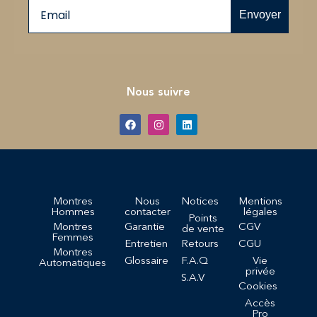
Email
Envoyer
Nous suivre
Montres
Nous
Notices
Mentions
Hommes
contacter
légales
Points
Montres
Garantie
CGV
de vente
Femmes
Entretien
Retours
CGU
Montres
Glossaire
F.A.Q
Vie
Automatiques
privée
S.A.V
Cookies
Accès
Pro