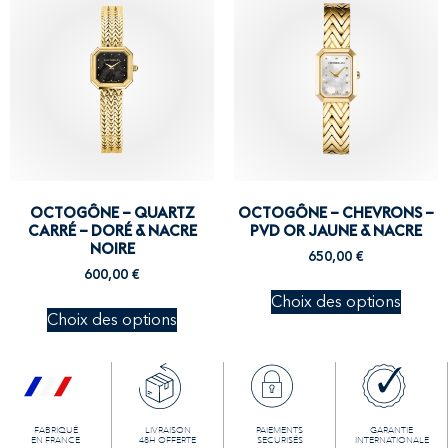
OCTOGÔNE – QUARTZ
OCTOGÔNE – CHEVRONS –
CARRÉ – DORÉ & NACRE
PVD OR JAUNE & NACRE
NOIRE
650,00
€
600,00
€
Choix des options
Choix des options
FABRIQUÉ
LIVRAISON
PAIEMENTS
GARANTIE
EN FRANCE
48H OFFERTE
SECURISÉS
INTERNATIONALE