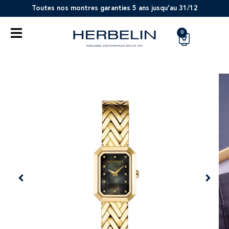
Toutes nos montres garanties 5 ans jusqu’au 31/12
0