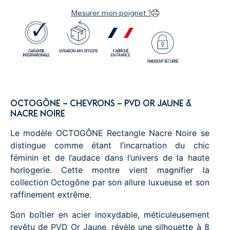
Mesurer mon poignet ?
GARANTIE
LIVRAISON 48H OFFERTE
FABRIQUÉ
INTERNATIONALE
EN FRANCE
PAIEMENT SÉCURISÉ
OCTOGÔNE – CHEVRONS – PVD OR JAUNE &
NACRE NOIRE
Le modèle OCTOGÔNE Rectangle Nacre Noire se
distingue comme étant l’incarnation du chic
féminin et de l’audace dans l’univers de la haute
horlogerie. Cette montre vient magnifier la
collection Octogône par son allure luxueuse et son
raffinement extrême.
Son boîtier en acier inoxydable, méticuleusement
revêtu de PVD Or Jaune, révèle une silhouette à 8