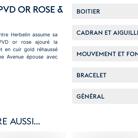
PVD OR ROSE &
BOITIER
CADRAN ET AIGUILL
ntre Herbelin assume sa
 PVD or rose ajouré la
et en cuir gold réhaussé
MOUVEMENT ET FO
Vème Avenue épouse avec
BRACELET
GÉNÉRAL
E AUSSI…