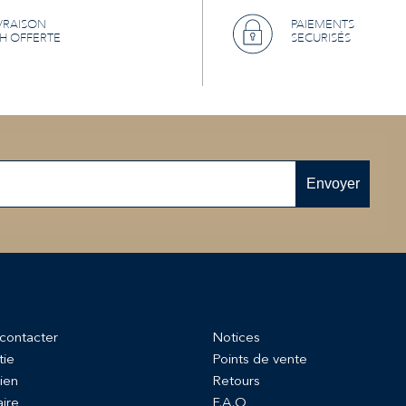
VRAISON
PAIEMENTS
H OFFERTE
SECURISÉS
Envoyer
contacter
Notices
tie
Points de vente
ien
Retours
aire
F.A.Q