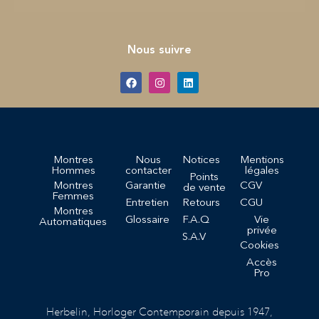
Nous suivre
Montres
Nous
Notices
Mentions
Hommes
contacter
légales
Points
Montres
Garantie
CGV
de vente
Femmes
Entretien
Retours
CGU
Montres
Glossaire
F.A.Q
Vie
Automatiques
privée
S.A.V
Cookies
Accès
Pro
Herbelin, Horloger Contemporain depuis 1947,