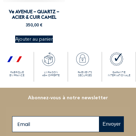
Ve AVENUE – QUARTZ –
ACIER & CUIR CAMEL
350,00
€
Ajouter au panier
FABRIQUÉ
LIVRAISON
PAIEMENTS
GARANTIE
EN FRANCE
48H OFFERTE
SECURISÉS
INTERNATIONALE
Abonnez-vous à notre newsletter
Email
Envoyer