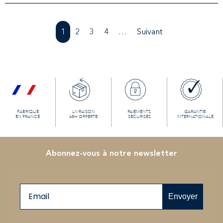
1
2
3
4
…
Suivant
FABRIQUÉ
LIVRAISON
PAIEMENTS
GARANTIE
EN FRANCE
48H OFFERTE
SECURISÉS
INTERNATIONALE
Abonnez-vous à notre newsletter
Email
Envoyer