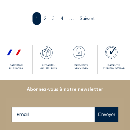
1
2
3
4
…
Suivant
FABRIQUÉ
LIVRAISON
PAIEMENTS
GARANTIE
EN FRANCE
48H OFFERTE
SECURISÉS
INTERNATIONALE
Abonnez-vous à notre newsletter
Email
Envoyer