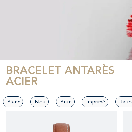
BRACELET ANTARÈS
ACIER
Blanc
Bleu
Brun
Imprimé
Jaun