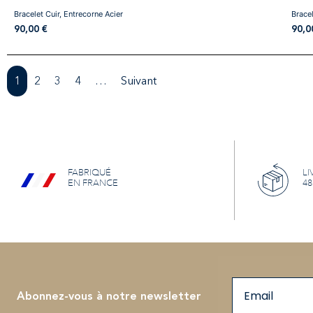
Bracelet Cuir, Entrecorne Acier
Bracel
90,00
€
90,
1
2
3
4
…
Suivant
FABRIQUÉ
LI
EN FRANCE
48
Email
Abonnez-vous à notre newsletter