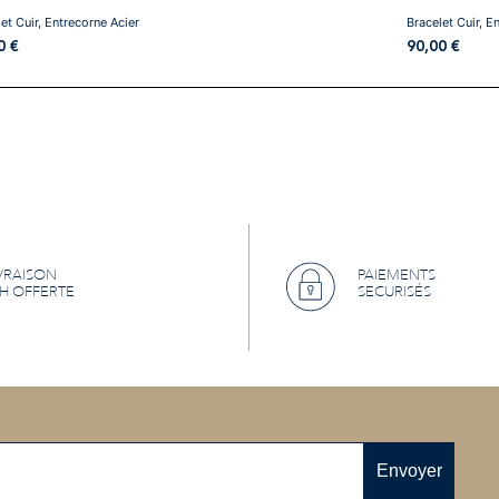
et Cuir, Entrecorne Acier
Bracelet Cuir, E
00
€
90,00
€
VRAISON
PAIEMENTS
H OFFERTE
SECURISÉS
Envoyer