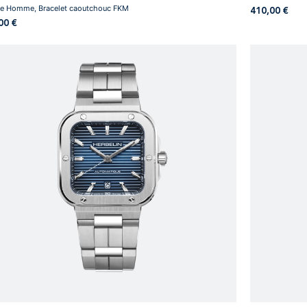
e Homme, Bracelet caoutchouc FKM
410,00
€
,00
€