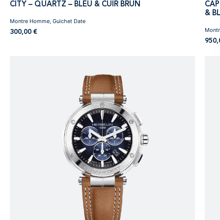
CITY – QUARTZ – BLEU & CUIR BRUN
CAP
& B
Montre Homme, Guichet Date
Montr
300,00
€
950