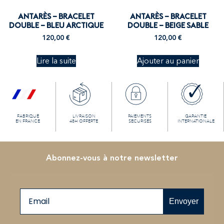
ANTARÈS – BRACELET
ANTARÈS – BRACELET
DOUBLE – BLEU ARCTIQUE
DOUBLE – BEIGE SABLE
120,00
€
120,00
€
Lire la suite
Ajouter au panier
FABRIQUÉ
LIVRAISON
PAIEMENTS
GARANTIE
EN FRANCE
48H OFFERTE
SECURISÉS
INTERNATIONALE
Abonnez-vous à notre newsletter
Email
Envoyer