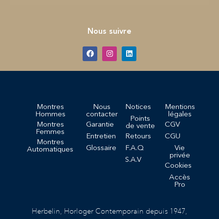
Nous suivre
Montres
Nous
Notices
Mentions
Hommes
contacter
légales
Points
Montres
Garantie
CGV
de vente
Femmes
Entretien
Retours
CGU
Montres
Glossaire
F.A.Q
Vie
Automatiques
privée
S.A.V
Cookies
Accès
Pro
Herbelin, Horloger Contemporain depuis 1947,