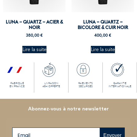
LUNA – QUARTZ – ACIER &
LUNA – QUARTZ –
NOIR
BICOLORE & CUIR NOIR
380,00
€
400,00
€
Lire la suite
Lire la suite
FABRIQUÉ
LIVRAISON
PAIEMENTS
GARANTIE
EN FRANCE
48H OFFERTE
SECURISÉS
INTERNATIONALE
Abonnez-vous à notre newsletter
Email
Envoyer