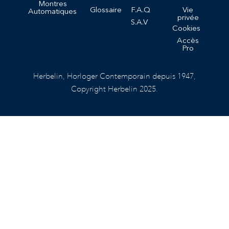
Montres
Glossaire
F.A.Q
Vie
Automatiques
privée
S.A.V
Cookies
Accès
Pro
Herbelin, Horloger Contemporain depuis 1947,
Copyright Herbelin 2025.