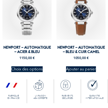
NEWPORT – AUTOMATIQUE
NEWPORT – AUTOMATIQUE
– ACIER & BLEU
– BLEU & CUIR CAMEL
1150,00
€
1050,00
€
Choix des options
Ajouter au panier
FABRIQUÉ
LIVRAISON
PAIEMENTS
GARANTIE
EN FRANCE
48H OFFERTE
SECURISÉS
INTERNATIONALE