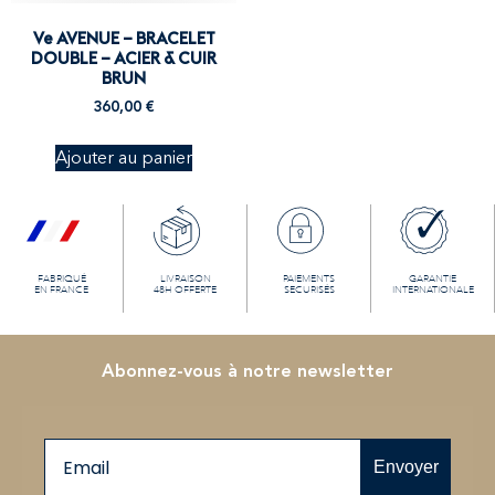
Ve AVENUE – BRACELET
DOUBLE – ACIER & CUIR
BRUN
360,00
€
Ajouter au panier
FABRIQUÉ
LIVRAISON
PAIEMENTS
GARANTIE
EN FRANCE
48H OFFERTE
SECURISÉS
INTERNATIONALE
Abonnez-vous à notre newsletter
Email
Envoyer